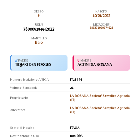
SESSO
NASCITA
F
10/01/2022
UELN
MICROCHIP
380005
2022
380271000074628
28494
MANTELLO
Baio
PADRE
MADRE
TIDJARI DES FORGES
ACTINIDIA BOSANA
Numero Iscrizione ANICA
IT28494
Volume Studbook
21
LA BOSANA Societa' Semplice Agricola
Proprietario
(IT)
LA BOSANA Societa' Semplice Agricola
Allevatore
(IT)
Stato di Nascita
ITALIA
Destinazione d'Uso
non DPA