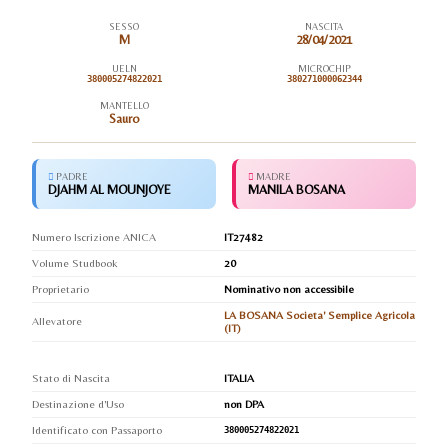
SESSO
NASCITA
M
28/04/2021
UELN
MICROCHIP
380005274822021
380271000062344
MANTELLO
Sauro
PADRE
MADRE
DJAHM AL MOUNJOYE
MANILA BOSANA
Numero Iscrizione ANICA
IT27482
Volume Studbook
20
Proprietario
Nominativo non accessibile
LA BOSANA Societa' Semplice Agricola
Allevatore
(IT)
Stato di Nascita
ITALIA
Destinazione d'Uso
non DPA
Identificato con Passaporto
380005274822021