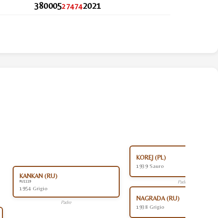
380005
2021
27474
KOREJ (PL)
1939 Sauro
KANKAN (RU)
Padre
RU1119
1954 Grigio
NAGRADA (RU)
Padre
1938 Grigio