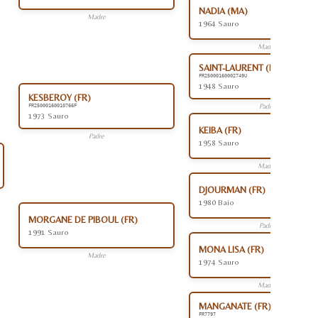
NADIA (MA)
Madre
1964 Sauro
Madre
SAINT-LAURENT (FR)
FR25000160002749U
1948 Sauro
KESBEROY (FR)
Padre
FR25000160010766F
1973 Sauro
KEIBA (FR)
Padre
1958 Sauro
Madre
DJOURMAN (FR)
1980 Baio
MORGANE DE PIBOUL (FR)
Padre
1991 Sauro
MONA LISA (FR)
Madre
1974 Sauro
Madre
MANGANATE (FR)
FR7797