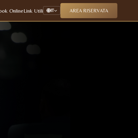
ook Online
Link Utili
AREA RISERVATA
IT