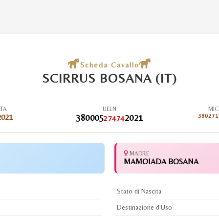
Scheda Cavallo
SCIRRUS BOSANA (IT)
ITA
UELN
MIC
2021
380005
2021
380271
27474
MADRE
MAMOIADA BOSANA
Stato di Nascita
Destinazione d'Uso