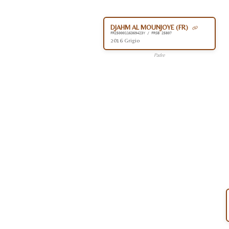
DJAHM AL MOUNJOYE (FR)
FR25000116369423Y / FRSB 25807
2016 Grigio
Padre