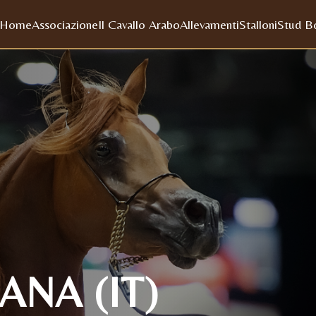
Home
Associazione
Il Cavallo Arabo
Allevamenti
Stalloni
Stud B
ANA (IT)