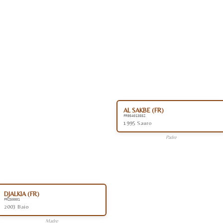
AL SAKBE (FR)
FR95401355Z
1995 Sauro
Padre
DJALKIA (FR)
FR250001
2003 Baio
Madre