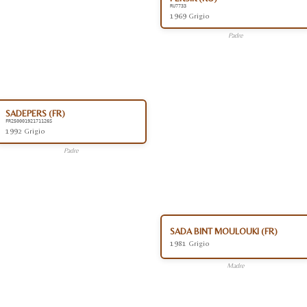
RU7733
1969 Grigio
Padre
SADEPERS (FR)
FR25000192171126S
1992 Grigio
Padre
SADA BINT MOULOUKI (FR)
1981 Grigio
Madre