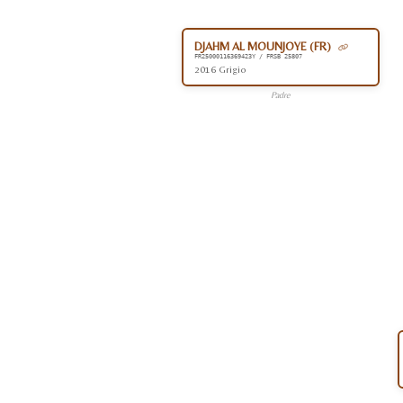
DJAHM AL MOUNJOYE (FR)
FR25000116369423Y / FRSB 25807
2016 Grigio
Padre