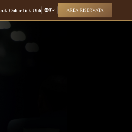
ook Online
Link Utili
AREA RISERVATA
IT