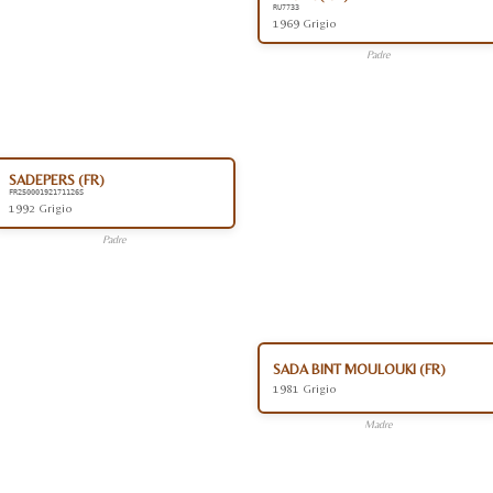
RU7733
1969 Grigio
Padre
SADEPERS (FR)
FR25000192171126S
1992 Grigio
Padre
SADA BINT MOULOUKI (FR)
1981 Grigio
Madre