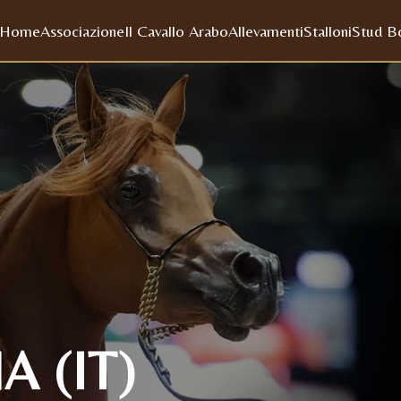
Home
Associazione
Il Cavallo Arabo
Allevamenti
Stalloni
Stud B
 (IT)