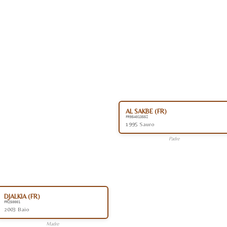
AL SAKBE (FR)
FR95401355Z
1995 Sauro
Padre
DJALKIA (FR)
FR250001
2003 Baio
Madre