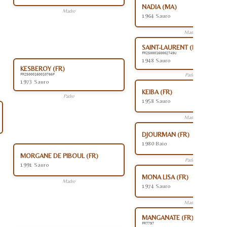
NADIA (MA)
Madre
1964 Sauro
Madre
SAINT-LAURENT (FR)
FR25000160002749U
1948 Sauro
KESBEROY (FR)
Padre
FR25000160010766F
1973 Sauro
KEIBA (FR)
Padre
1958 Sauro
Madre
DJOURMAN (FR)
1980 Baio
MORGANE DE PIBOUL (FR)
Padre
1991 Sauro
MONA LISA (FR)
Madre
1974 Sauro
Madre
MANGANATE (FR)
FR7797