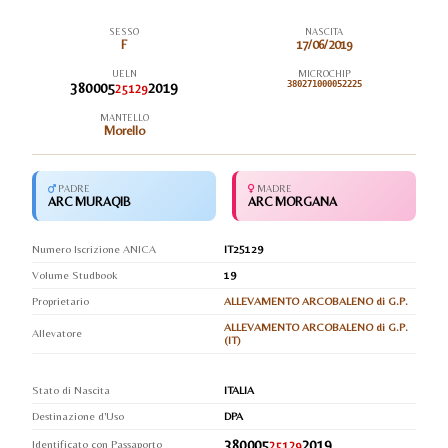
SESSO
NASCITA
F
17/06/2019
UELN
MICROCHIP
380005
2019
380271000052225
25129
MANTELLO
Morello
PADRE
MADRE
ARC MURAQIB
ARC MORGANA
Numero Iscrizione ANICA
IT25129
Volume Studbook
19
Proprietario
ALLEVAMENTO ARCOBALENO di G.P.
ALLEVAMENTO ARCOBALENO di G.P.
Allevatore
(IT)
Stato di Nascita
ITALIA
Destinazione d'Uso
DPA
380005
2019
Identificato con Passaporto
25129