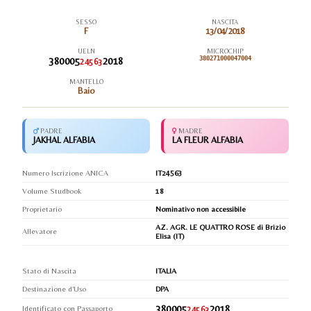
SESSO
NASCITA
F
13/04/2018
UELN
MICROCHIP
380005
2018
380271000047004
24563
MANTELLO
Baio
PADRE
MADRE
JAKHAL ALFABIA
LA FLEUR ALFABIA
Numero Iscrizione ANICA
IT24563
Volume Studbook
18
Proprietario
Nominativo non accessibile
AZ. AGR. LE QUATTRO ROSE di Brizio
Allevatore
Elisa (IT)
Stato di Nascita
ITALIA
Destinazione d'Uso
DPA
380005
2018
Identificato con Passaporto
24563