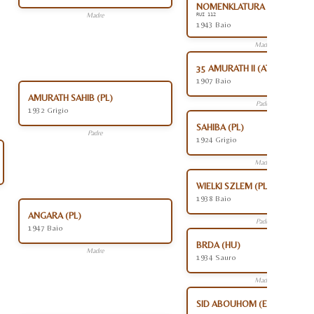
NOMENKLATURA (RU)
Madre
RUI 112
1943 Baio
Madre
35 AMURATH II (AT)
1907 Baio
AMURATH SAHIB (PL)
Padre
1932 Grigio
SAHIBA (PL)
Padre
1924 Grigio
Madre
WIELKI SZLEM (PL)
1938 Baio
ANGARA (PL)
Padre
1947 Baio
BRDA (HU)
Madre
1934 Sauro
Madre
SID ABOUHOM (EG)