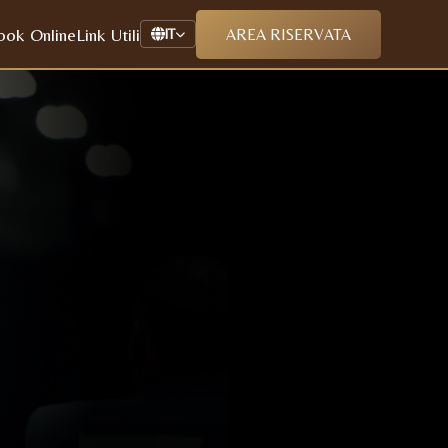
ook Online
Link Utili
AREA RISERVATA
IT