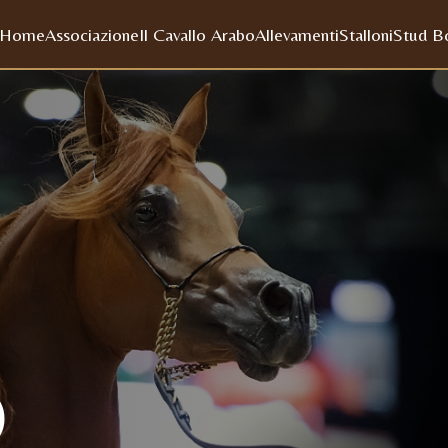
Home
Associazione
Il Cavallo Arabo
Allevamenti
Stalloni
Stud B
)