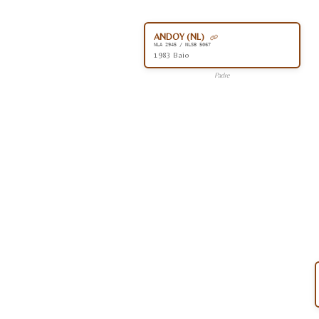
ANDOY (NL)
NLA 2945 / NLSB 5067
1983 Baio
Padre