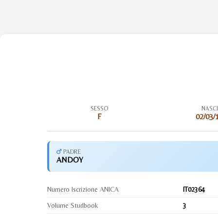
SESSO
NASC
F
02/03/
PADRE
ANDOY
Numero Iscrizione ANICA
IT02364
Volume Studbook
3