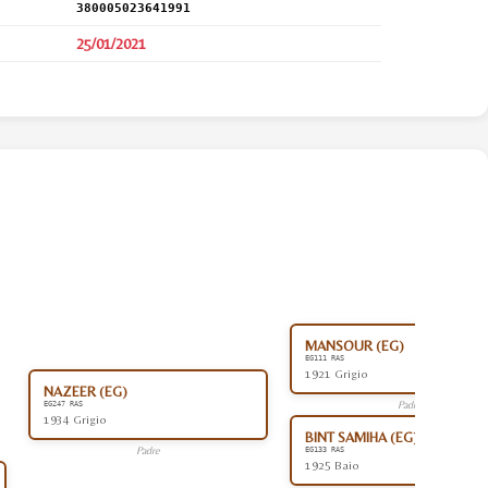
380005023641991
25/01/2021
MANSOUR (EG)
EG111 RAS
1921 Grigio
NAZEER (EG)
Padre
EG247 RAS
1934 Grigio
BINT SAMIHA (EG)
Padre
EG133 RAS
1925 Baio