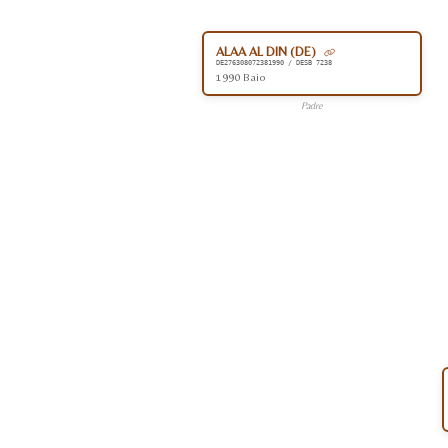
ALAA AL DIN (DE)
DE276308072381990 / DESB 7238
1990 Baio
Padre