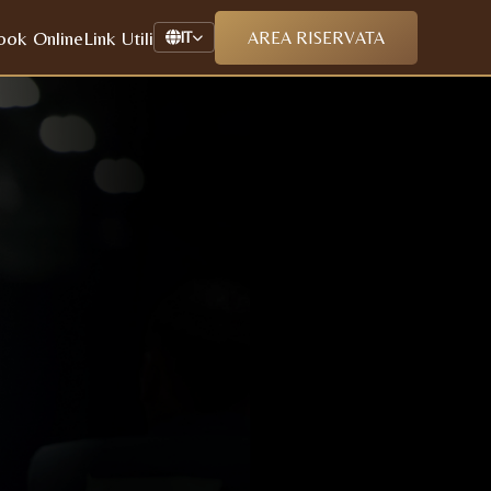
ook Online
Link Utili
AREA RISERVATA
IT