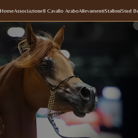
Home
Associazione
Il Cavallo Arabo
Allevamenti
Stalloni
Stud B