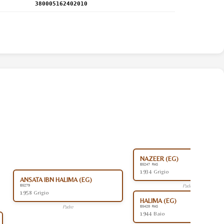
380005162402010
NAZEER (EG)
EG247 RAS
1934 Grigio
ANSATA IBN HALIMA (EG)
Padre
EG279
1958 Grigio
HALIMA (EG)
Padre
EG420 RAS
1944 Baio