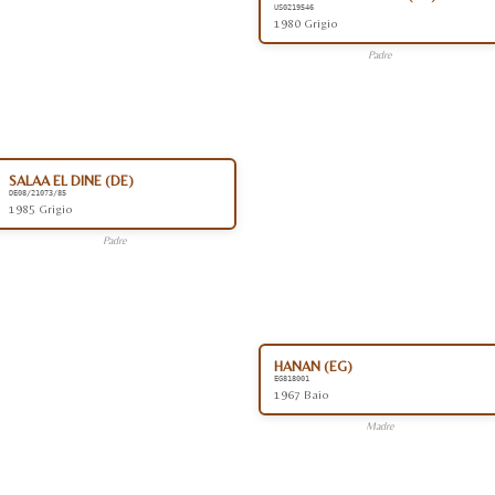
US0219546
1980 Grigio
Padre
SALAA EL DINE (DE)
DE08/21073/85
1985 Grigio
Padre
HANAN (EG)
EG818001
1967 Baio
Madre