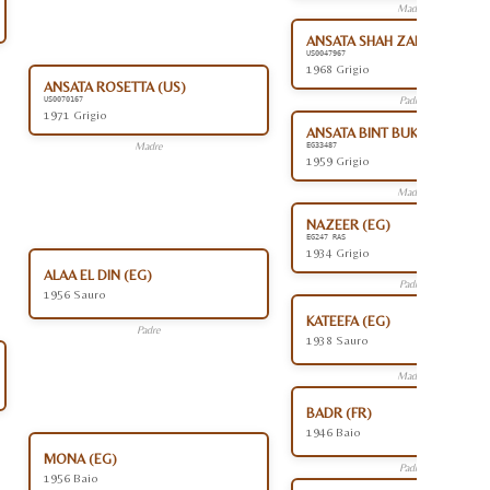
Madre
ANSATA SHAH ZAMAN (US)
US0047967
1968 Grigio
ANSATA ROSETTA (US)
Padre
US0070167
1971 Grigio
ANSATA BINT BUKRA (EG)
Madre
EG33487
1959 Grigio
Madre
NAZEER (EG)
EG247 RAS
1934 Grigio
ALAA EL DIN (EG)
Padre
1956 Sauro
KATEEFA (EG)
Padre
1938 Sauro
Madre
BADR (FR)
1946 Baio
MONA (EG)
Padre
1956 Baio