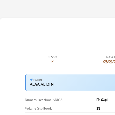
SESSO
NASC
F
03/05/
PADRE
ALAA AL DIN
Numero Iscrizione ANICA
IT16240
Volume Studbook
13