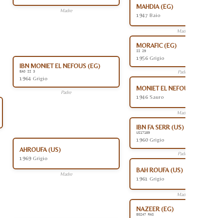
MAHDIA (EG)
Madre
1947 Baio
Madre
MORAFIC (EG)
II 29
1956 Grigio
IBN MONIET EL NEFOUS (EG)
Padre
EAO II 3
1964 Grigio
MONIET EL NEFOUS (EG)
Padre
1946 Sauro
Madre
IBN FA SERR (US)
US17189
1960 Grigio
AHROUFA (US)
Padre
1969 Grigio
BAH ROUFA (US)
Madre
1961 Grigio
Madre
NAZEER (EG)
EG247 RAS