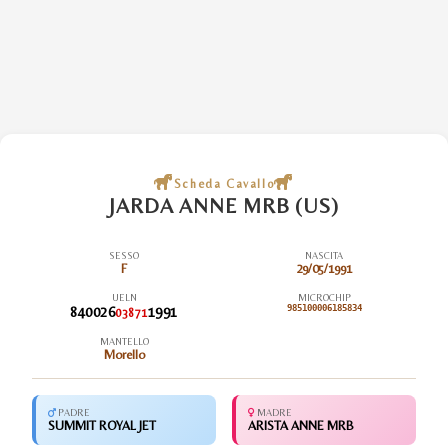
Scheda Cavallo
JARDA ANNE MRB (US)
SESSO
NASCITA
F
29/05/1991
UELN
MICROCHIP
840026
1991
985100006185834
03871
MANTELLO
Morello
PADRE
MADRE
SUMMIT ROYAL JET
ARISTA ANNE MRB