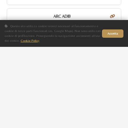
ARC ADIB
M
Questo sito utilizza cookie tecnici necessari al funzionamento e
cookie di terze parti funzionali (es. Google Maps). Non sono utilizzati
Morello
Accetta
cookie di profilazione. Proseguendo la navigazione acconsenti all'uso
dei cookie.
Cookie Policy
2009
Sito in fase di aggiornamento
ARC MURAQIB
ARC ARISTIC
M
Morello
2005
ARISTIC REBONY
ARC ARISTANNE