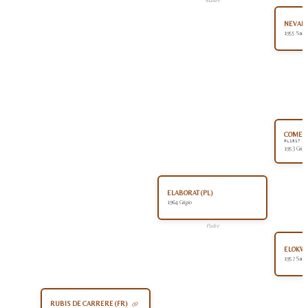
Madre
NEVADA 
1955 Sauro
COMET 
PL1517
1953 Grigi
ELABORAT (PL)
1964 Grigio
Padre
ELOKWE
1957 Sauro
RUBIS DE CARRERE (FR)