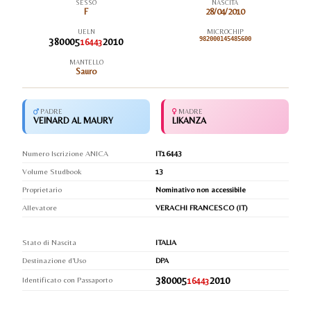
SESSO
NASCITA
F
28/04/2010
UELN
MICROCHIP
380005
2010
982000145485600
16443
MANTELLO
Sauro
PADRE
MADRE
VEINARD AL MAURY
LIKANZA
Numero Iscrizione ANICA
IT16443
Volume Studbook
13
Proprietario
Nominativo non accessibile
Allevatore
VERACHI FRANCESCO (IT)
Stato di Nascita
ITALIA
Destinazione d'Uso
DPA
380005
2010
Identificato con Passaporto
16443