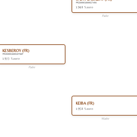
FR25000160002749U
1948 Sauro
Padre
KESBEROY (FR)
FR25000160010766F
1973 Sauro
Padre
KEIBA (FR)
1958 Sauro
Madre