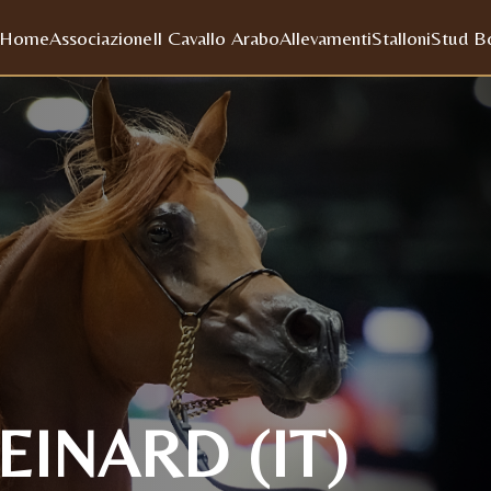
Home
Associazione
Il Cavallo Arabo
Allevamenti
Stalloni
Stud B
EINARD (IT)