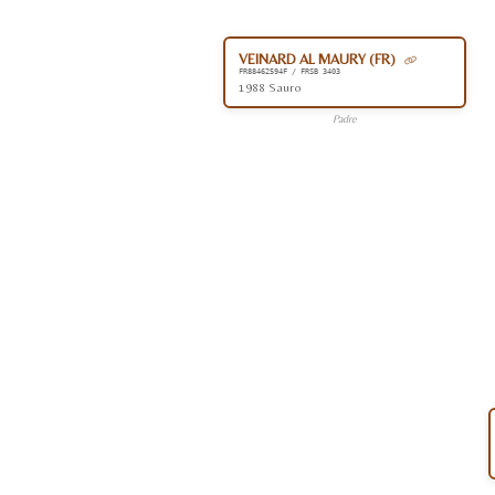
VEINARD AL MAURY (FR)
FR88462594F / FRSB 3403
1988 Sauro
Padre