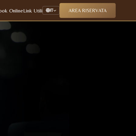
ook Online
Link Utili
AREA RISERVATA
IT