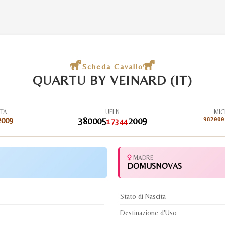
Scheda Cavallo
QUARTU BY VEINARD (IT)
ITA
UELN
MIC
2009
380005
2009
982000
17344
MADRE
DOMUSNOVAS
Stato di Nascita
Destinazione d'Uso