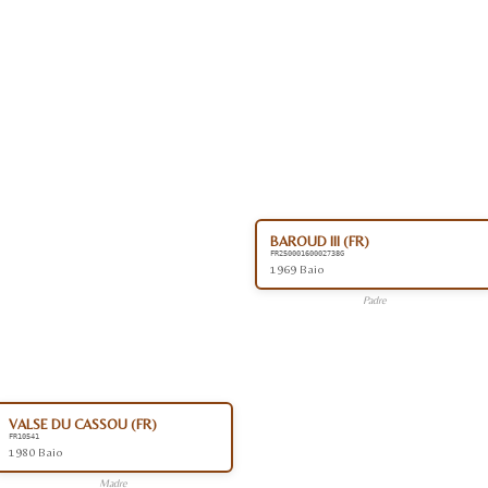
BAROUD III (FR)
FR25000160002738G
1969 Baio
Padre
VALSE DU CASSOU (FR)
FR10541
1980 Baio
Madre