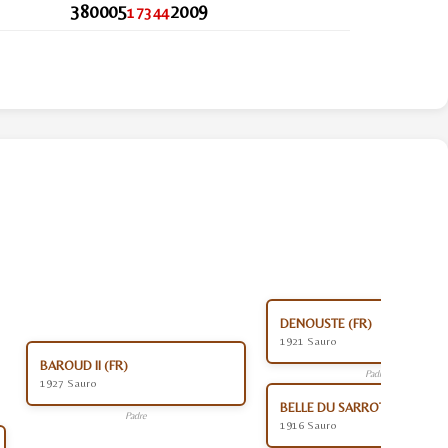
380005
2009
17344
DENOUSTE (FR)
1921 Sauro
BAROUD II (FR)
Padre
1927 Sauro
BELLE DU SARROT (FR)
Padre
1916 Sauro