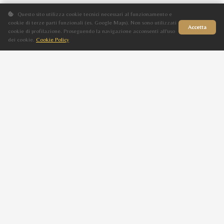
Questo sito utilizza cookie tecnici necessari al funzionamento e
cookie di terze parti funzionali (es. Google Maps). Non sono utilizzati
Accetta
cookie di profilazione. Proseguendo la navigazione acconsenti all'uso
dei cookie.
Cookie Policy
Sito in fase di aggiornamento
Progenie
Figli di CALAMINTA BOSANA
ZAKA BOSANA
F
Baio
2025
BALTIKO EQUITIME
VALIANT BOSANA
M