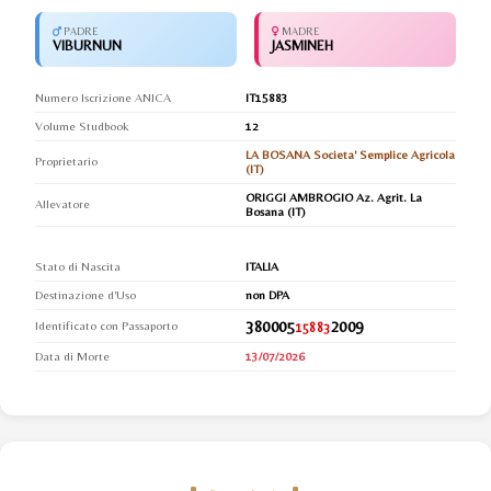
PADRE
MADRE
VIBURNUN
JASMINEH
Numero Iscrizione ANICA
IT15883
Volume Studbook
12
LA BOSANA Societa' Semplice Agricola
Proprietario
(IT)
ORIGGI AMBROGIO Az. Agrit. La
Allevatore
Bosana (IT)
Stato di Nascita
ITALIA
Destinazione d'Uso
non DPA
380005
2009
Identificato con Passaporto
15883
Data di Morte
13/07/2026