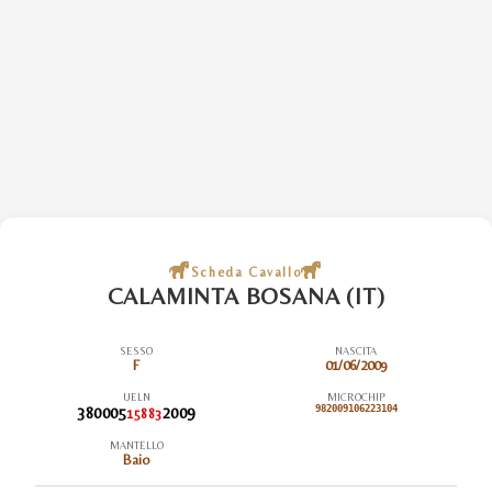
Scheda Cavallo
CALAMINTA BOSANA (IT)
SESSO
NASCITA
F
01/06/2009
UELN
MICROCHIP
380005
2009
982009106223104
15883
MANTELLO
Baio