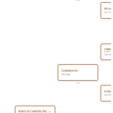
Madre
NEVADA 
1955 Sauro
COMET 
PL1517
1953 Grigi
ELABORAT (PL)
1964 Grigio
Padre
ELOKWE
1957 Sauro
RUBIS DE CARRERE (FR)