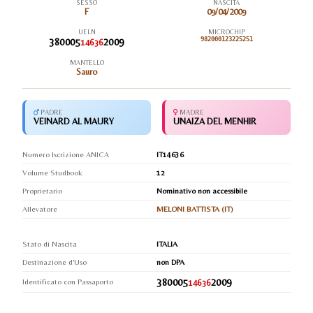
SESSO
NASCITA
F
09/04/2009
UELN
MICROCHIP
380005
2009
982000123225251
14636
MANTELLO
Sauro
PADRE
MADRE
VEINARD AL MAURY
UNAIZA DEL MENHIR
Numero Iscrizione ANICA
IT14636
Volume Studbook
12
Proprietario
Nominativo non accessibile
Allevatore
MELONI BATTISTA (IT)
Stato di Nascita
ITALIA
Destinazione d'Uso
non DPA
380005
2009
Identificato con Passaporto
14636