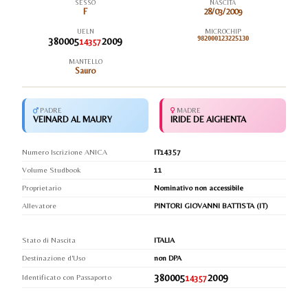
SESSO
NASCITA
F
28/03/2009
UELN
MICROCHIP
380005
2009
982000123225130
14357
MANTELLO
Sauro
PADRE
MADRE
VEINARD AL MAURY
IRIDE DE AIGHENTA
Numero Iscrizione ANICA
IT14357
Volume Studbook
11
Proprietario
Nominativo non accessibile
Allevatore
PINTORI GIOVANNI BATTISTA (IT)
Stato di Nascita
ITALIA
Destinazione d'Uso
non DPA
380005
2009
Identificato con Passaporto
14357