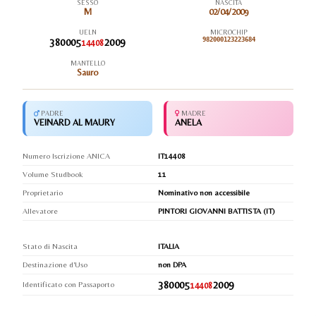
SESSO
NASCITA
M
02/04/2009
UELN
MICROCHIP
380005
2009
982000123223684
14408
MANTELLO
Sauro
PADRE
MADRE
VEINARD AL MAURY
ANELA
Numero Iscrizione ANICA
IT14408
Volume Studbook
11
Proprietario
Nominativo non accessibile
Allevatore
PINTORI GIOVANNI BATTISTA (IT)
Stato di Nascita
ITALIA
Destinazione d'Uso
non DPA
380005
2009
Identificato con Passaporto
14408