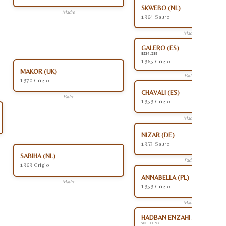
SKWEBO (NL)
Madre
1964 Sauro
Madre
GALERO (ES)
ES34,289
1965 Grigio
MAKOR (UK)
Padre
1970 Grigio
CHAVALI (ES)
Padre
1959 Grigio
Madre
NIZAR (DE)
1953 Sauro
SABIHA (NL)
Padre
1969 Grigio
ANNABELLA (PL)
Madre
1959 Grigio
Madre
HADBAN ENZAHI /KAMEL (EG
VOL II 97