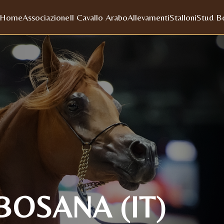
Home
Associazione
Il Cavallo Arabo
Allevamenti
Stalloni
Stud B
OSANA (IT)