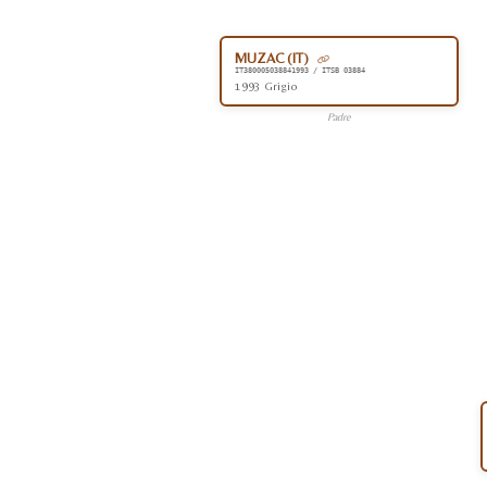
MUZAC (IT)
IT380005038841993 / ITSB 03884
1993 Grigio
Padre