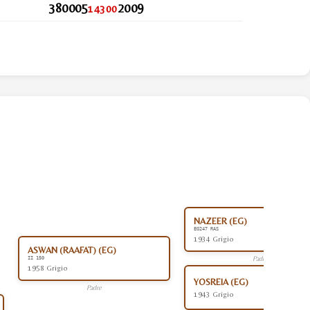
380005
2009
14300
NAZEER (EG)
EG247 RAS
1934 Grigio
ASWAN (RAAFAT) (EG)
Padre
II 150
1958 Grigio
YOSREIA (EG)
Padre
1943 Grigio