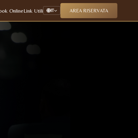
ook Online
Link Utili
AREA RISERVATA
IT