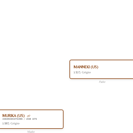
MANNEKI (US)
1975 Grigio
Padre
MURIKA (US)
US840026010761985 / USSB 1076
1985 Grigio
Madre