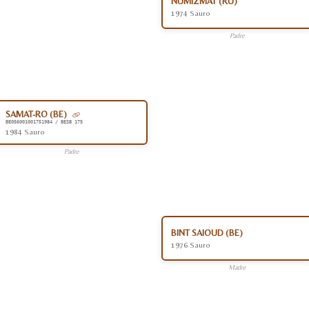
NUMIZMAT (RU)
1974 Sauro
Padre
SAMAT-RO (BE)
BE056001001751984 / BESB 175
1984 Sauro
Padre
BINT SAIOUD (BE)
1976 Sauro
Madre