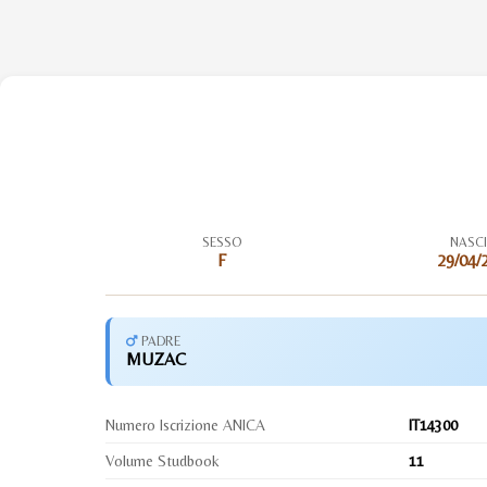
SESSO
NASC
F
29/04/
PADRE
MUZAC
Numero Iscrizione ANICA
IT14300
Volume Studbook
11