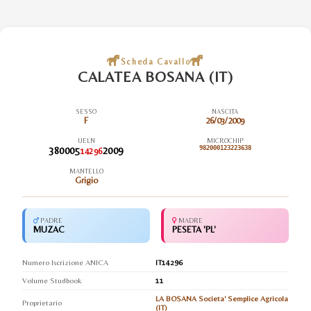
Scheda Cavallo
CALATEA BOSANA (IT)
SESSO
NASCITA
F
26/03/2009
UELN
MICROCHIP
380005
2009
982000123223638
14296
MANTELLO
Grigio
PADRE
MADRE
MUZAC
PESETA 'PL'
Numero Iscrizione ANICA
IT14296
Volume Studbook
11
LA BOSANA Societa' Semplice Agricola
Proprietario
(IT)