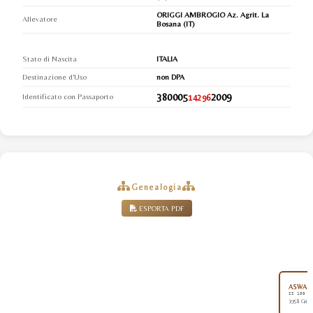
ORIGGI AMBROGIO Az. Agrit. La
Allevatore
Bosana (IT)
Stato di Nascita
ITALIA
Destinazione d'Uso
non DPA
380005
2009
Identificato con Passaporto
14296
Genealogia
ESPORTA PDF
ASWAN (
II 150
1958 Grigi