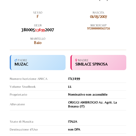
SESSO
NASCITA
F
01/05/2007
UELN
MICROCHIP
380005
2007
972000000563716
13899
MANTELLO
Baio
PADRE
MADRE
MUZAC
SIMILACE SPINOSA
Numero Iscrizione ANICA
IT13899
Volume Studbook
11
Proprietario
Nominativo non accessibile
ORIGGI AMBROGIO Az. Agrit. La
Allevatore
Bosana (IT)
Stato di Nascita
ITALIA
Destinazione d'Uso
non DPA