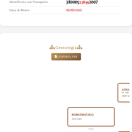
380005
2007
Identificato con Passaporto
13899
Data di Morte
05/05/2025
Genealogia
ESPORTA PDF
ASWAN (
II 150
1958 Grigi
NUMIZMAT (RU)
1974 Sauro
Padre