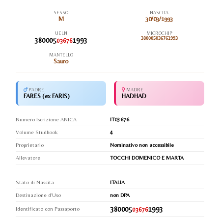
SESSO
NASCITA
M
30/03/1993
UELN
MICROCHIP
380005
1993
380005036761993
03676
MANTELLO
Sauro
PADRE
MADRE
FARES (ex FARIS)
HADHAD
Numero Iscrizione ANICA
IT03676
Volume Studbook
4
Proprietario
Nominativo non accessibile
Allevatore
TOCCHI DOMENICO E MARTA
Stato di Nascita
ITALIA
Destinazione d'Uso
non DPA
380005
1993
Identificato con Passaporto
03676