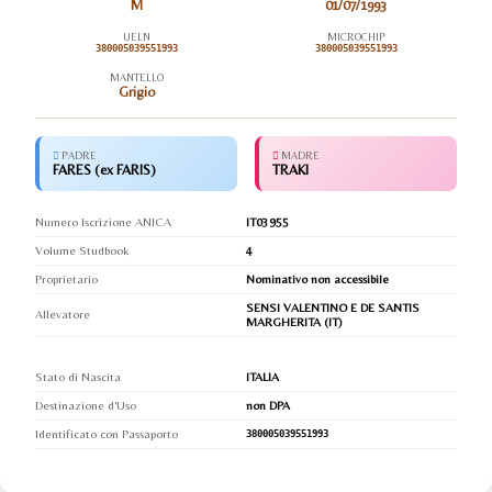
M
01/07/1993
UELN
MICROCHIP
380005039551993
380005039551993
MANTELLO
Grigio
PADRE
MADRE
FARES (ex FARIS)
TRAKI
Numero Iscrizione ANICA
IT03955
Volume Studbook
4
Proprietario
Nominativo non accessibile
SENSI VALENTINO E DE SANTIS
Allevatore
MARGHERITA (IT)
Stato di Nascita
ITALIA
Destinazione d'Uso
non DPA
Identificato con Passaporto
380005039551993