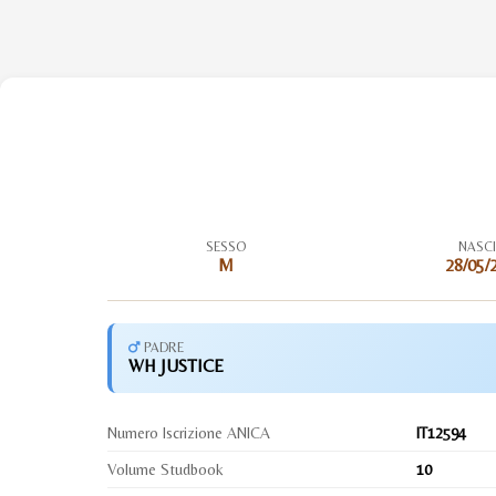
SESSO
NASC
M
28/05/
PADRE
WH JUSTICE
Numero Iscrizione ANICA
IT12594
Volume Studbook
10