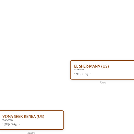
EL SHER-MANN (US)
US334099
1985 Grigio
Padre
VONA SHER-RENEA (US)
US0439932
1989 Grigio
Madre