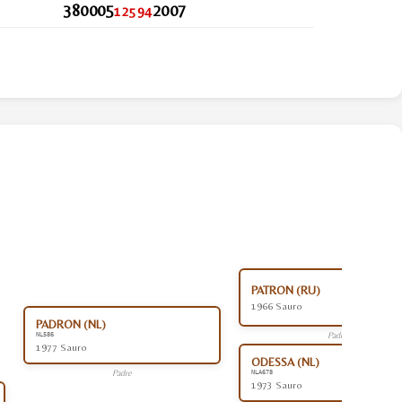
380005
2007
12594
PATRON (RU)
1966 Sauro
PADRON (NL)
Padre
NL586
1977 Sauro
ODESSA (NL)
Padre
NLA678
1973 Sauro