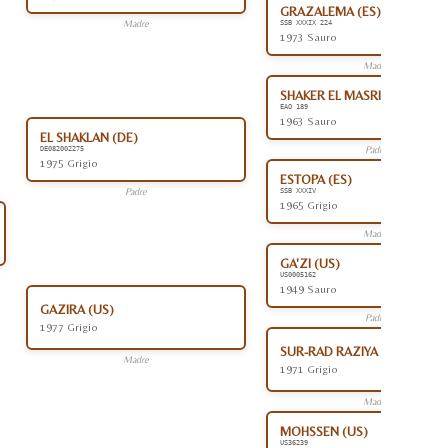
GRAZALEMA (ES)
Madre
SSB XXXIX 224
1973 Sauro
Madre
SHAKER EL MASRI (EG)
EAO 189
1963 Sauro
EL SHAKLAN (DE)
Padre
DE082002275
1975 Grigio
ESTOPA (ES)
Padre
SSB XXXIV
1965 Grigio
Madre
GA'ZI (US)
US0005162
1949 Sauro
GAZIRA (US)
Padre
1977 Grigio
SUR-RAD RAZIYA (US)
Madre
1971 Grigio
Madre
MOHSSEN (US)
US36239