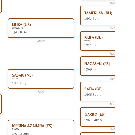
Madre
TAMERLAN (RU)
1967 Baio
KILIKA (US)
Padre
US0266273
1982 Baio
KILIFA (DE)
Madre
DE460
1972 Sauro
Madre
NAGASAKI (ES)
1969 Baio
SASAKI (NL)
Padre
NL2271
1981 Grigio
SAFIA (BE)
Padre
1966 Sauro
Madre
GARBO (ES)
1965 Grigio
MEDINA AZAHARA (ES)
Padre
ES4934
1979 Sauro