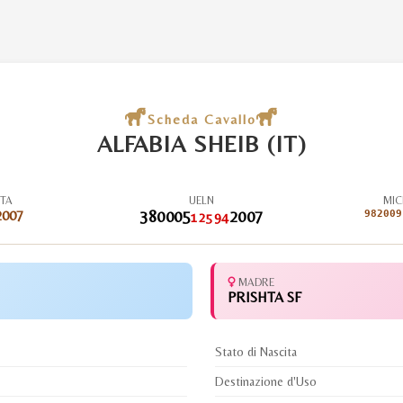
Scheda Cavallo
ALFABIA SHEIB (IT)
ITA
UELN
MIC
2007
380005
2007
982009
12594
MADRE
PRISHTA SF
Stato di Nascita
Destinazione d'Uso