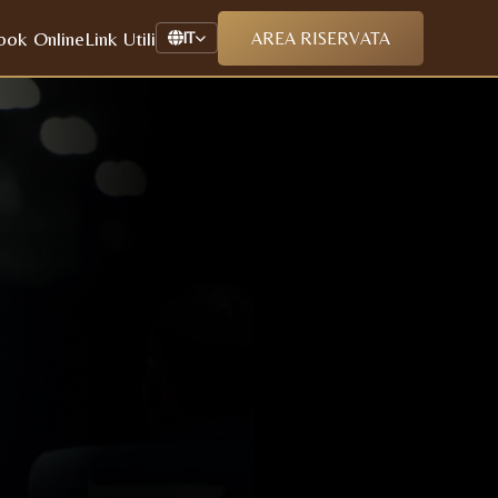
ook Online
Link Utili
AREA RISERVATA
IT