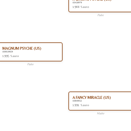
US418979
1988 Sauro
Padre
MAGNUM PSYCHE (US)
US0519029
1995 Sauro
Padre
A FANCY MIRACLE (US)
US840012
1991 Sauro
Madre