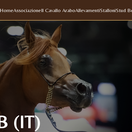
Home
Associazione
Il Cavallo Arabo
Allevamenti
Stalloni
Stud B
 (IT)