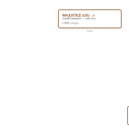
WH JUSTICE (US)
US840012000569947 / USSB 8123
1999 Grigio
Padre