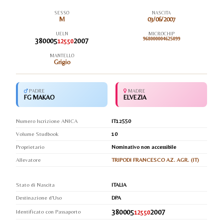
SESSO
NASCITA
M
03/06/2007
UELN
MICROCHIP
380005
2007
968000004625099
12550
MANTELLO
Grigio
PADRE
MADRE
FG MAKAO
ELVEZIA
Numero Iscrizione ANICA
IT12550
Volume Studbook
10
Proprietario
Nominativo non accessibile
Allevatore
TRIPODI FRANCESCO AZ. AGR. (IT)
Stato di Nascita
ITALIA
Destinazione d'Uso
DPA
380005
2007
Identificato con Passaporto
12550