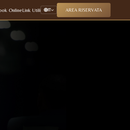
ook Online
Link Utili
AREA RISERVATA
IT