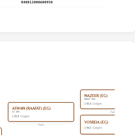
840012000600950
NAZEER (EG)
EG247 RAS
1934 Grigio
ASWAN (RAAFAT) (EG)
Padre
II 150
1958 Grigio
YOSREIA (EG)
Padre
1943 Grigio