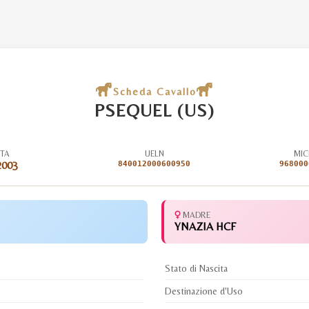
Scheda Cavallo
PSEQUEL (US)
ITA
UELN
MIC
2003
840012000600950
968000
MADRE
YNAZIA HCF
Stato di Nascita
Destinazione d'Uso