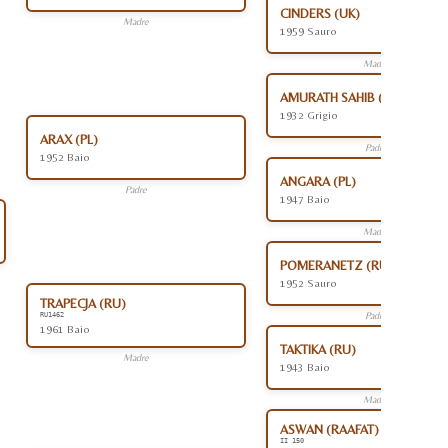
CINDERS (UK)
Madre
1959 Sauro
Madre
AMURATH SAHIB (PL)
1932 Grigio
ARAX (PL)
Padre
1952 Baio
ANGARA (PL)
Padre
1947 Baio
Madre
POMERANETZ (RU)
1952 Sauro
TRAPECJA (RU)
Padre
RU1462
1961 Baio
TAKTIKA (RU)
Madre
1943 Baio
Madre
ASWAN (RAAFAT) (EG)
II 150