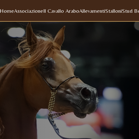
Home
Associazione
Il Cavallo Arabo
Allevamenti
Stalloni
Stud B
)