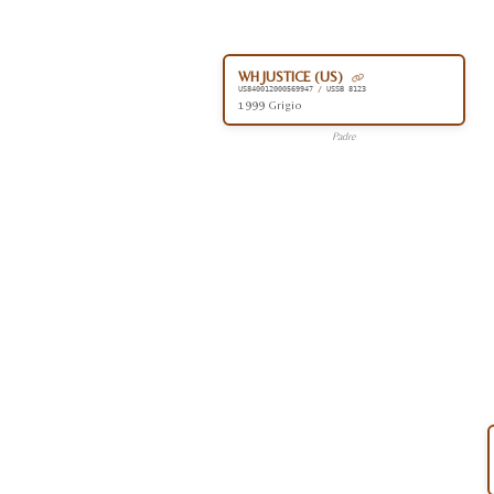
WH JUSTICE (US)
US840012000569947 / USSB 8123
1999 Grigio
Padre