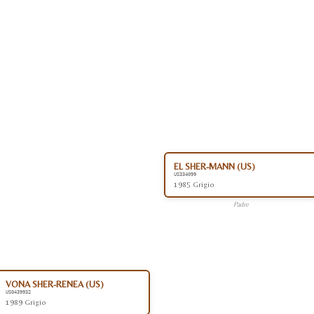
EL SHER-MANN (US)
US334099
1985 Grigio
Padre
VONA SHER-RENEA (US)
US0439932
1989 Grigio