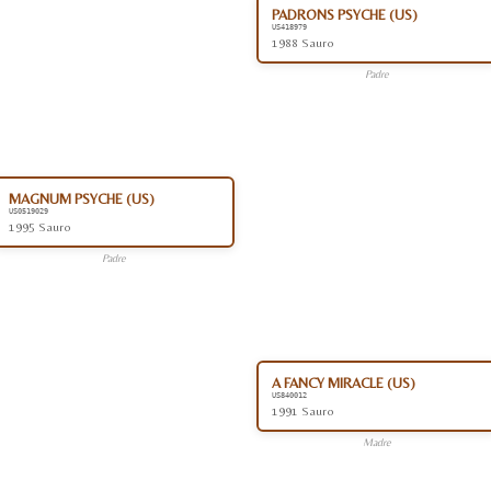
PADRONS PSYCHE (US)
US418979
1988 Sauro
Padre
MAGNUM PSYCHE (US)
US0519029
1995 Sauro
Padre
A FANCY MIRACLE (US)
US840012
1991 Sauro
Madre