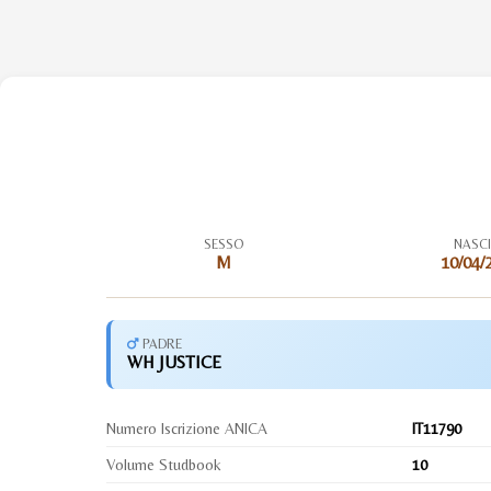
SESSO
NASC
M
10/04/
PADRE
WH JUSTICE
Numero Iscrizione ANICA
IT11790
Volume Studbook
10