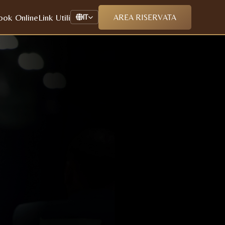
ook Online
Link Utili
AREA RISERVATA
IT