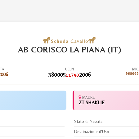
Scheda Cavallo
AB CORISCO LA PIANA (IT)
ITA
UELN
MIC
2006
380005
2006
968000
11790
MADRE
ZT SHAKLIE
Stato di Nascita
Destinazione d'Uso