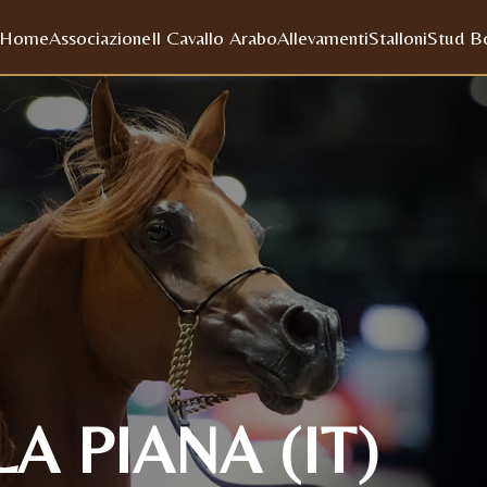
Home
Associazione
Il Cavallo Arabo
Allevamenti
Stalloni
Stud B
A PIANA (IT)