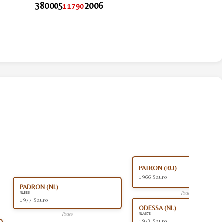
380005
2006
11790
PATRON (RU)
1966 Sauro
PADRON (NL)
Padre
NL586
1977 Sauro
ODESSA (NL)
Padre
NLA678
1973 Sauro