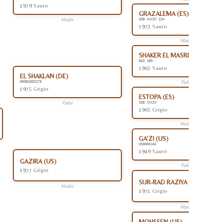
1979 Sauro
GRAZALEMA (ES)
Madre
SSB XXXIX 224
1973 Sauro
Madre
SHAKER EL MASRI (EG)
EAO 189
1963 Sauro
EL SHAKLAN (DE)
Padre
DE082002275
1975 Grigio
ESTOPA (ES)
Padre
SSB XXXIV
1965 Grigio
Madre
GA'ZI (US)
US0005162
1949 Sauro
GAZIRA (US)
Padre
1977 Grigio
SUR-RAD RAZIYA (US)
Madre
1971 Grigio
Madre
MOHSSEN (US)