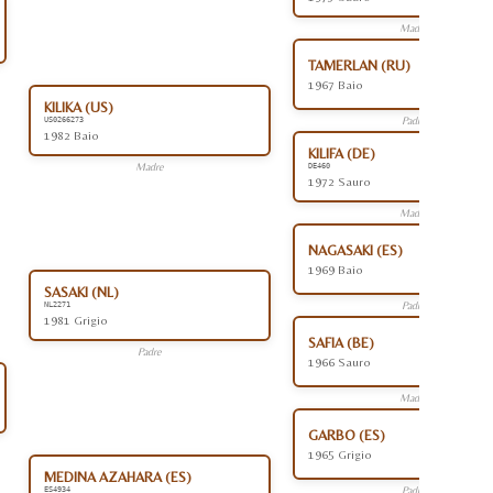
Madre
TAMERLAN (RU)
1967 Baio
KILIKA (US)
Padre
US0266273
1982 Baio
KILIFA (DE)
Madre
DE460
1972 Sauro
Madre
NAGASAKI (ES)
1969 Baio
SASAKI (NL)
Padre
NL2271
1981 Grigio
SAFIA (BE)
Padre
1966 Sauro
Madre
GARBO (ES)
1965 Grigio
MEDINA AZAHARA (ES)
Padre
ES4934