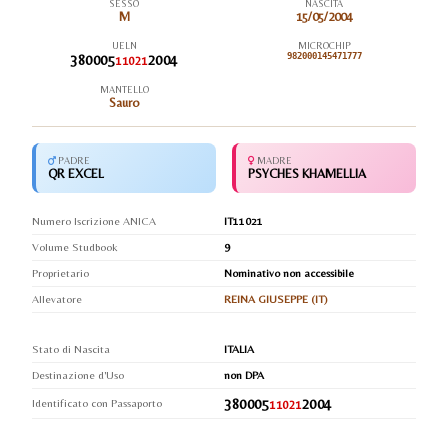
SESSO
NASCITA
M
15/05/2004
UELN
MICROCHIP
380005
2004
982000145471777
11021
MANTELLO
Sauro
PADRE
MADRE
QR EXCEL
PSYCHES KHAMELLIA
Numero Iscrizione ANICA
IT11021
Volume Studbook
9
Proprietario
Nominativo non accessibile
Allevatore
REINA GIUSEPPE (IT)
Stato di Nascita
ITALIA
Destinazione d'Uso
non DPA
380005
2004
Identificato con Passaporto
11021