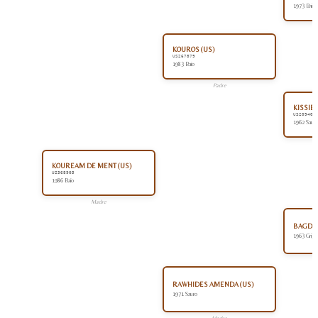
1973 Baio
KOUROS (US)
US267879
1983 Baio
Padre
KISSIE 
US20940
1962 Sauro
KOUREAM DE MENT (US)
US368905
1986 Baio
Madre
BAGDAD
1963 Grigi
RAWHIDES AMENDA (US)
1971 Sauro