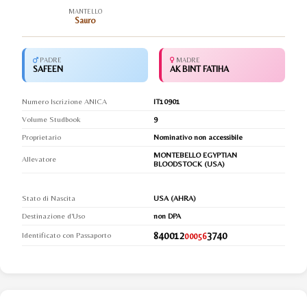
MANTELLO
Sauro
PADRE
MADRE
SAFEEN
AK BINT FATIHA
Numero Iscrizione ANICA
IT10901
Volume Studbook
9
Proprietario
Nominativo non accessibile
MONTEBELLO EGYPTIAN
Allevatore
BLOODSTOCK (USA)
Stato di Nascita
USA (AHRA)
Destinazione d'Uso
non DPA
840012
3740
Identificato con Passaporto
00056