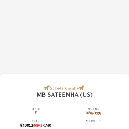
Scheda Cavallo
MB SATEENHA (US)
SESSO
NASCITA
F
20/03/1995
UELN
MICROCHIP
840012
3740
-
00056