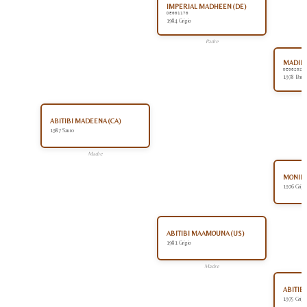
IMPERIAL MADHEEN (DE)
DE001170
1984 Grigio
Padre
MADINA
DE082028
1978 Baio
ABITIBI MADEENA (CA)
1987 Sauro
Madre
MONIET 
1976 Grigi
ABITIBI MAAMOUNA (US)
1981 Grigio
Madre
ABITIB
1975 Grigi