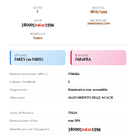
SESSO
NASCITA
F
08/05/1994
UELN
MICROCHIP
380005
1994
380005046411994
04641
MANTELLO
Sauro
PADRE
MADRE
FARES (ex FARIS)
FARAFRA
Numero Iscrizione ANICA
IT04641
Volume Studbook
5
Proprietario
Nominativo non accessibile
Allevatore
ALLEVAMENTO DELLE ACACIE
Stato di Nascita
ITALIA
Destinazione d'Uso
non DPA
380005
1994
Identificato con Passaporto
04641