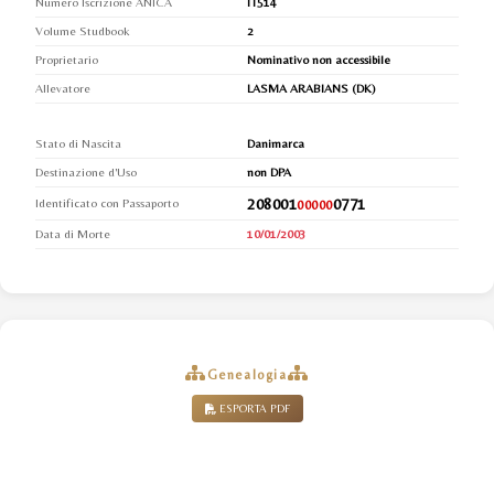
Numero Iscrizione ANICA
IT514
Volume Studbook
2
Proprietario
Nominativo non accessibile
Allevatore
LASMA ARABIANS (DK)
Stato di Nascita
Danimarca
Destinazione d'Uso
non DPA
208001
0771
Identificato con Passaporto
00000
Data di Morte
10/01/2003
Genealogia
ESPORTA PDF