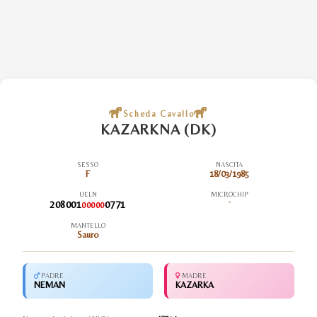
Scheda Cavallo
KAZARKNA (DK)
SESSO
NASCITA
F
18/03/1985
UELN
MICROCHIP
208001
0771
-
00000
MANTELLO
Sauro
PADRE
MADRE
NEMAN
KAZARKA