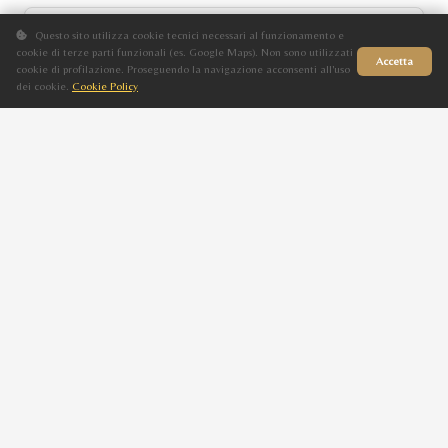
PEPEL ELISIR SETT
Questo sito utilizza cookie tecnici necessari al funzionamento e
cookie di terze parti funzionali (es. Google Maps). Non sono utilizzati
Accetta
F
cookie di profilazione. Proseguendo la navigazione acconsenti all'uso
dei cookie.
Cookie Policy
Sauro
Sito in fase di aggiornamento
1997
PEPEL
PEPEL FOREVER SETT
M
Sauro
1996
PEPEL
GOLDEN ARROW
M