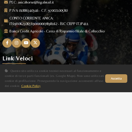
PEC:
anicahorse@legalmail.it
P.IVA 01886340346 - C.F. 97002100580
CONTO CORRENTE ANICA:
IT69H0623065690000007898162 - BIC CRPP IT2P411
Banca Credit Agricole - Cassa di Risparmio filiale di Collecchio
Link Veloci
Questo sito utilizza cookie tecnici necessari al funzionamento e
Il Cavallo Arabo
cookie di terze parti funzionali (es. Google Maps). Non sono utilizzati
Accetta
Allevamenti
cookie di profilazione. Proseguendo la navigazione acconsenti all'uso
dei cookie.
Cookie Policy
Sito in fase di aggiornamento
Stalloni
Stud Book Online
News
Eventi