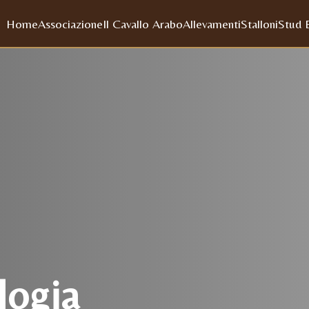
Home
Associazione
Il Cavallo Arabo
Allevamenti
Stalloni
Stud 
logia