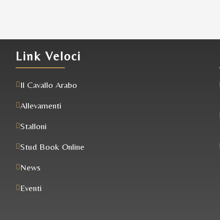
Link Veloci
Il Cavallo Arabo
Allevamenti
Stalloni
Stud Book Online
News
Eventi