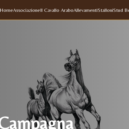
Home
Associazione
Il Cavallo Arabo
Allevamenti
Stalloni
Stud B
i Campagna