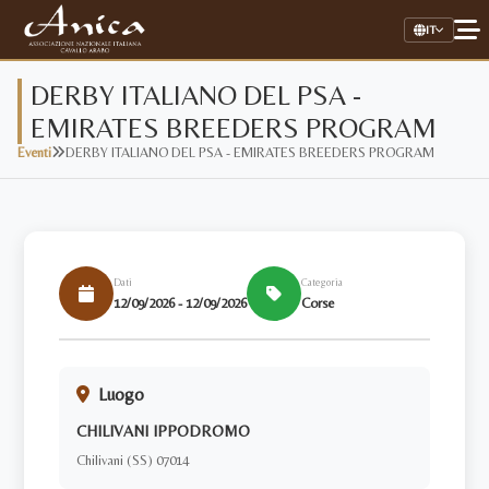
IT
DERBY ITALIANO DEL PSA -
EMIRATES BREEDERS PROGRAM
Home
Eventi
DERBY ITALIANO DEL PSA - EMIRATES BREEDERS PROGRAM
Associazione
Il Cavallo Arabo
Allevamenti
Dati
Categoria
12/09/2026 - 12/09/2026
Corse
Stalloni
Stud Book Online
Luogo
Link Utili
CHILIVANI IPPODROMO
Chilivani (SS) 07014
AREA RISERVATA