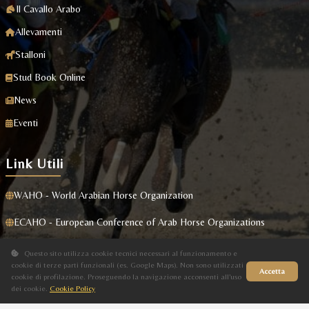
Il Cavallo Arabo
Allevamenti
Stalloni
Stud Book Online
News
Eventi
Link Utili
WAHO - World Arabian Horse Organization
ECAHO - European Conference of Arab Horse Organizations
Masaf
Questo sito utilizza cookie tecnici necessari al funzionamento e
cookie di terze parti funzionali (es. Google Maps). Non sono utilizzati
Accetta
cookie di profilazione. Proseguendo la navigazione acconsenti all'uso
dei cookie.
Cookie Policy
Sito in fase di aggiornamento
Privacy Policy
|
Cookie Policy