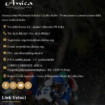
Associazione Nazionale Italiana Cavallo Arabo - Promozione e conservazione della
razza araba in Italia.
Via delle Basse 1/1 - 43044 Collecchio PR Italia
Tel: 0521.805250 - Fax: 0521.800212
Segreteria:
segreteria@anicahorse.org
Eventi:
eventi@anicahorse.org
PEC:
anicahorse@legalmail.it
P.IVA 01886340346 - C.F. 97002100580
CONTO CORRENTE ANICA:
IT69H0623065690000007898162 - BIC CRPP IT2P411
Banca Credit Agricole - Cassa di Risparmio filiale di Collecchio
Link Veloci