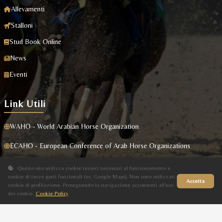
Allevamenti
Stalloni
Stud Book Online
News
Eventi
Link Utili
WAHO - World Arabian Horse Organization
ECAHO - European Conference of Arab Horse Organizations
Masaf
Questo sito utilizza cookie tecnici necessari al funzionamento e
cookie di terze parti funzionali (es. Google Maps). Non sono utilizzati
Accetta
cookie di profilazione. Proseguendo la navigazione acconsenti all'uso
dei cookie.
Cookie Policy
Sito in fase di aggiornamento
Privacy Policy
|
Cookie Policy
Designed By
GKT Group
| Tutti i Diritti Riservati