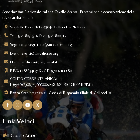
Associazione Nazionale Italiana Cavallo Arabo - Promozione e conservazione della
razza araba in Italia.
Via delle Basse 1/1 - 43044 Collecchio PR Italia
Tel: 0521.805250 - Fax: 0521.800212
Segreteria:
segreteria@anicahorse.org
Eventi:
eventi@anicahorse.org
PEC:
anicahorse@legalmail.it
P.IVA 01886340346 - C.F. 97002100580
CONTO CORRENTE ANICA:
IT69H0623065690000007898162 - BIC CRPP IT2P411
Banca Credit Agricole - Cassa di Risparmio filiale di Collecchio
Link Veloci
Il Cavallo Arabo