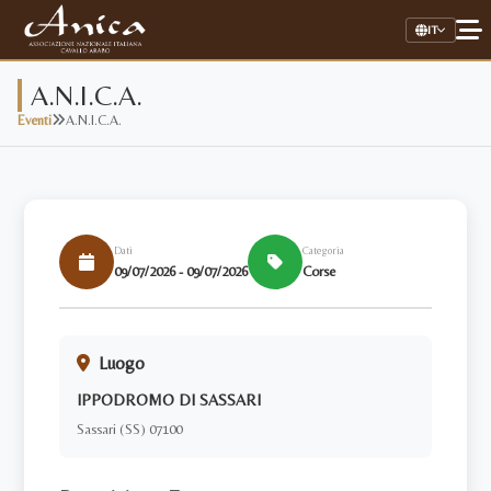
IT
A.N.I.C.A.
Eventi
A.N.I.C.A.
Home
Associazione
Il Cavallo Arabo
Dati
Categoria
09/07/2026 - 09/07/2026
Corse
Allevamenti
Stalloni
Luogo
Stud Book Online
IPPODROMO DI SASSARI
Link Utili
Sassari (SS) 07100
AREA RISERVATA