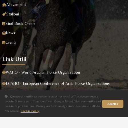
Allevamenti
Stalloni
Stud Book Online
News
Eventi
Link Utili
WAHO - World Arabian Horse Organization
ECAHO - European Conference of Arab Horse Organizations
Masaf
Questo sito utilizza cookie tecnici necessari al funzionamento e
cookie di terze parti funzionali (es. Google Maps). Non sono utilizzati
Accetta
cookie di profilazione. Proseguendo la navigazione acconsenti all'uso
dei cookie.
Cookie Policy
Sito in fase di aggiornamento
Privacy Policy
|
Cookie Policy
Designed By
GKT Group
| Tutti i Diritti Riservati