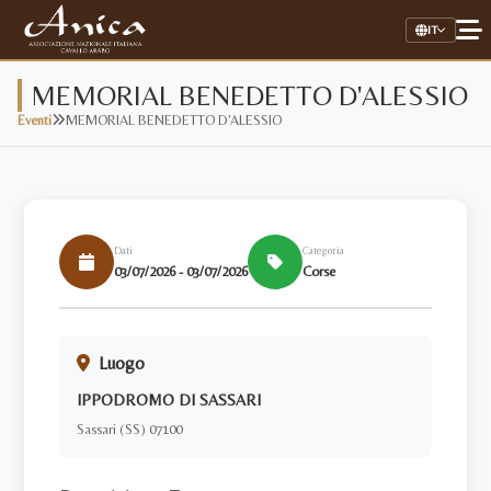
IT
MEMORIAL BENEDETTO D'ALESSIO
Eventi
MEMORIAL BENEDETTO D'ALESSIO
Home
Associazione
Il Cavallo Arabo
Dati
Categoria
03/07/2026 - 03/07/2026
Corse
Allevamenti
Stalloni
Luogo
Stud Book Online
IPPODROMO DI SASSARI
Link Utili
Sassari (SS) 07100
AREA RISERVATA