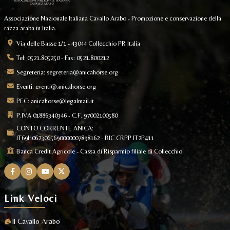
Associazione Nazionale Italiana Cavallo Arabo - Promozione e conservazione della
razza araba in Italia.
Via delle Basse 1/1 - 43044 Collecchio PR Italia
Tel: 0521.805250 - Fax: 0521.800212
Segreteria:
segreteria@anicahorse.org
Eventi:
eventi@anicahorse.org
PEC:
anicahorse@legalmail.it
P.IVA 01886340346 - C.F. 97002100580
CONTO CORRENTE ANICA:
IT69H0623065690000007898162 - BIC CRPP IT2P411
Banca Credit Agricole - Cassa di Risparmio filiale di Collecchio
Link Veloci
Il Cavallo Arabo