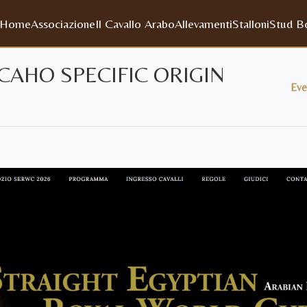
Home
Associazione
Il Cavallo Arabo
Allevamenti
Stalloni
Stud B
CAHO SPECIFIC ORIGIN
Eve