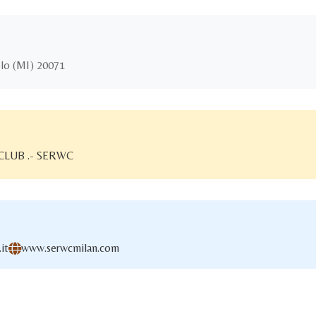
o (MI) 20071
LUB .- SERWC
it
www.serwcmilan.com