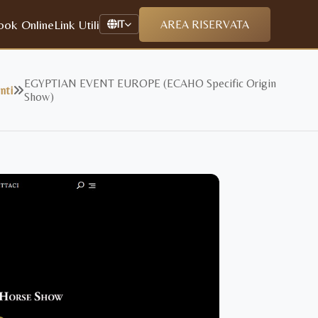
ook Online
Link Utili
AREA RISERVATA
IT
EGYPTIAN EVENT EUROPE (ECAHO Specific Origin
nti
Show)