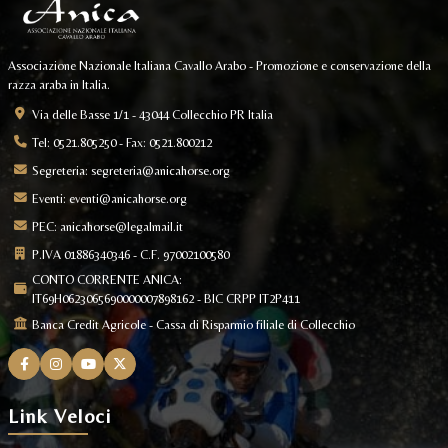
Associazione Nazionale Italiana Cavallo Arabo - Promozione e conservazione della
razza araba in Italia.
Via delle Basse 1/1 - 43044 Collecchio PR Italia
Tel: 0521.805250 - Fax: 0521.800212
Segreteria:
segreteria@anicahorse.org
Eventi:
eventi@anicahorse.org
PEC:
anicahorse@legalmail.it
P.IVA 01886340346 - C.F. 97002100580
CONTO CORRENTE ANICA:
IT69H0623065690000007898162 - BIC CRPP IT2P411
Banca Credit Agricole - Cassa di Risparmio filiale di Collecchio
Link Veloci