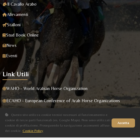
Il Cavallo Arabo
Allevamenti
Stalloni
Stud Book Online
News
Eventi
Link Utili
WAHO - World Arabian Horse Organization
ECAHO - European Conference of Arab Horse Organizations
Masaf
Questo sito utilizza cookie tecnici necessari al funzionamento e
cookie di terze parti funzionali (es. Google Maps). Non sono utilizzati
Accetta
cookie di profilazione. Proseguendo la navigazione acconsenti all'uso
dei cookie.
Cookie Policy
Sito in fase di aggiornamento
Privacy Policy
|
Cookie Policy