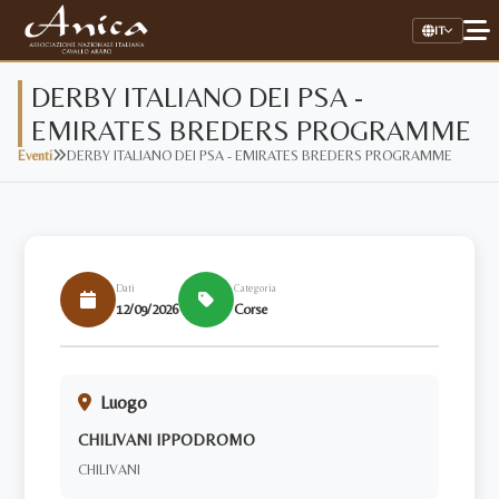
IT
DERBY ITALIANO DEI PSA -
EMIRATES BREDERS PROGRAMME
Home
Eventi
DERBY ITALIANO DEI PSA - EMIRATES BREDERS PROGRAMME
Associazione
Il Cavallo Arabo
Allevamenti
Dati
Categoria
12/09/2026
Corse
Stalloni
Stud Book Online
Luogo
Link Utili
CHILIVANI IPPODROMO
CHILIVANI
AREA RISERVATA