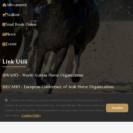
Allevamenti
Stalloni
Stud Book Online
News
Eventi
Link Utili
WAHO - World Arabian Horse Organization
ECAHO - European Conference of Arab Horse Organizations
Masaf
Questo sito utilizza cookie tecnici necessari al funzionamento e
cookie di terze parti funzionali (es. Google Maps). Non sono utilizzati
Accetta
cookie di profilazione. Proseguendo la navigazione acconsenti all'uso
dei cookie.
Cookie Policy
Sito in fase di aggiornamento
Privacy Policy
|
Cookie Policy
Designed By
GKT Group
| Tutti i Diritti Riservati