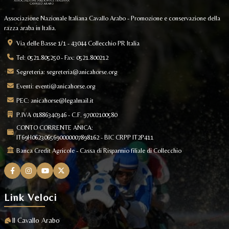
Associazione Nazionale Italiana Cavallo Arabo - Promozione e conservazione della
razza araba in Italia.
Via delle Basse 1/1 - 43044 Collecchio PR Italia
Tel: 0521.805250 - Fax: 0521.800212
Segreteria:
segreteria@anicahorse.org
Eventi:
eventi@anicahorse.org
PEC:
anicahorse@legalmail.it
P.IVA 01886340346 - C.F. 97002100580
CONTO CORRENTE ANICA:
IT69H0623065690000007898162 - BIC CRPP IT2P411
Banca Credit Agricole - Cassa di Risparmio filiale di Collecchio
Link Veloci
Il Cavallo Arabo