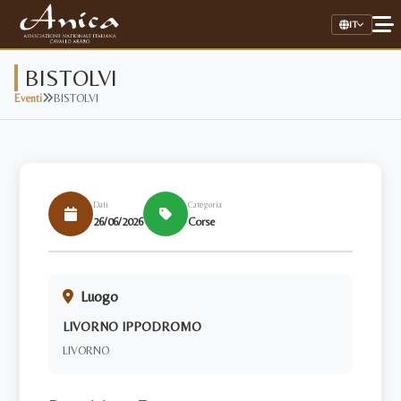
IT
BISTOLVI
Eventi
BISTOLVI
Home
Associazione
Il Cavallo Arabo
Dati
Categoria
26/06/2026
Corse
Allevamenti
Stalloni
Luogo
Stud Book Online
LIVORNO IPPODROMO
Link Utili
LIVORNO
AREA RISERVATA