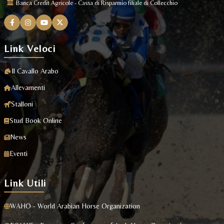
Banca Credit Agricole - Cassa di Risparmio filiale di Collecchio
Link Veloci
Il Cavallo Arabo
Allevamenti
Stalloni
Stud Book Online
News
Eventi
Link Utili
WAHO - World Arabian Horse Organization