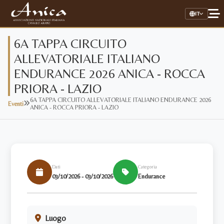
IT
6A TAPPA CIRCUITO
ALLEVATORIALE ITALIANO
Home
ENDURANCE 2026 ANICA - ROCCA
Associazione
PRIORA - LAZIO
6A TAPPA CIRCUITO ALLEVATORIALE ITALIANO ENDURANCE 2026
Eventi
Il Cavallo Arabo
ANICA - ROCCA PRIORA - LAZIO
Allevamenti
Stalloni
Dati
Categoria
Stud Book Online
03/10/2026 - 03/10/2026
Endurance
Link Utili
AREA RISERVATA
Luogo