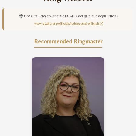
Consulta l'elenco ufficiale ECAHO dei giudici e degli ufficiali
www.ecaho.org/officials/judges-and-officials
Recommended Ringmaster