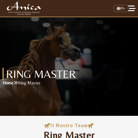
IT
Home
Associazione
Il Cavallo Arabo
RING MASTER
Allevamenti
Home
Ring Master
Stalloni
Stud Book Online
Link Utili
Il Nostro Team
Ring Master
AREA RISERVATA