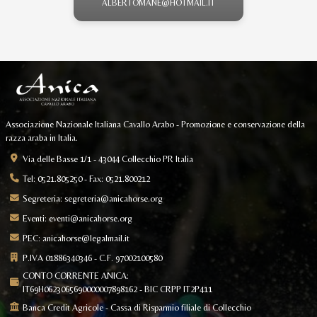
ALBERTOMANE@HOTMAIL.IT
Associazione Nazionale Italiana Cavallo Arabo - Promozione e conservazione della
razza araba in Italia.
Via delle Basse 1/1 - 43044 Collecchio PR Italia
Tel: 0521.805250 - Fax: 0521.800212
Segreteria:
segreteria@anicahorse.org
Eventi:
eventi@anicahorse.org
PEC:
anicahorse@legalmail.it
P.IVA 01886340346 - C.F. 97002100580
CONTO CORRENTE ANICA:
IT69H0623065690000007898162 - BIC CRPP IT2P411
Banca Credit Agricole - Cassa di Risparmio filiale di Collecchio