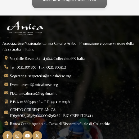
MAGNIFFICOO@HOTMAIL.COM
Associazione Nazionale Italiana Cavallo Arabo - Promozione e conservazione della
razza araba in Italia.
Via delle Basse 1/1 - 43044 Collecchio PR Italia
Tel: 0521.805250 - Fax: 0521.800212
Segreteria:
segreteria@anicahorse.org
Eventi:
eventi@anicahorse.org
PEC:
anicahorse@legalmail.it
P.IVA 01886340346 - C.F. 97002100580
CONTO CORRENTE ANICA:
IT69H0623065690000007898162 - BIC CRPP IT2P411
Banca Credit Agricole - Cassa di Risparmio filiale di Collecchio