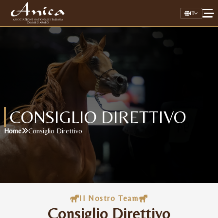
IT
Home
Associazione
Il Cavallo Arabo
CONSIGLIO DIRETTIVO
Allevamenti
Home
Consiglio Direttivo
Stalloni
Stud Book Online
Link Utili
Il Nostro Team
Consiglio Direttivo
AREA RISERVATA