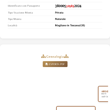
380005
2024
Identificato con Passaporto
30989
Tipo Stazione Monta
Privata
Tipo Monta
Naturale
Località
Magliano in Toscana(GR)
Genealogia
ESPORTA PDF
ANSATA
EG279
1958 Grigi