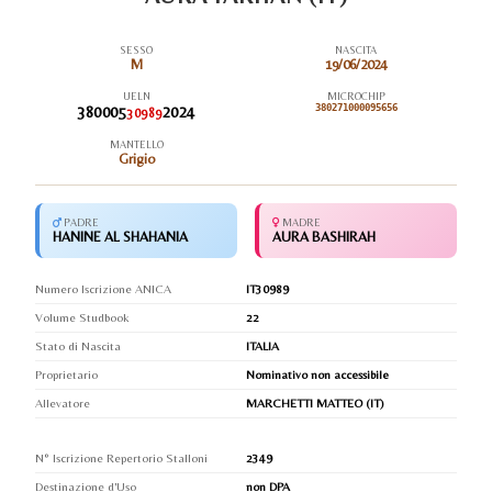
SESSO
NASCITA
M
19/06/2024
UELN
MICROCHIP
380005
2024
380271000095656
30989
MANTELLO
Grigio
PADRE
MADRE
HANINE AL SHAHANIA
AURA BASHIRAH
Numero Iscrizione ANICA
IT30989
Volume Studbook
22
Stato di Nascita
ITALIA
Proprietario
Nominativo non accessibile
Allevatore
MARCHETTI MATTEO (IT)
N° Iscrizione Repertorio Stalloni
2349
Destinazione d'Uso
non DPA