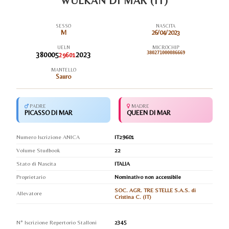
WULKAN DI MAR (IT)
SESSO
NASCITA
M
26/04/2023
UELN
MICROCHIP
380005
2023
380271000086669
29601
MANTELLO
Sauro
PADRE
MADRE
PICASSO DI MAR
QUEEN DI MAR
Numero Iscrizione ANICA
IT29601
Volume Studbook
22
Stato di Nascita
ITALIA
Proprietario
Nominativo non accessibile
SOC. AGR. TRE STELLE S.A.S. di
Allevatore
Cristina C. (IT)
N° Iscrizione Repertorio Stalloni
2345