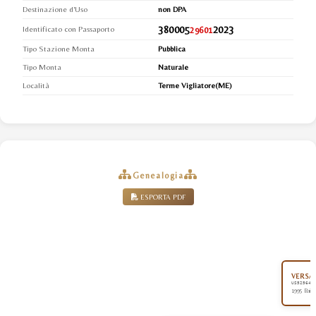
Destinazione d'Uso
non DPA
380005
2023
Identificato con Passaporto
29601
Tipo Stazione Monta
Pubblica
Tipo Monta
Naturale
Località
Terme Vigliatore(ME)
Genealogia
ESPORTA PDF
VERSAC
US525640
1995 Baio