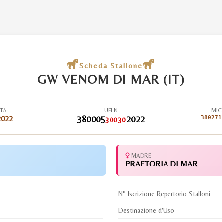
Scheda Stallone
GW VENOM DI MAR (IT)
ITA
UELN
MIC
2022
380005
2022
380271
30030
MADRE
PRAETORIA DI MAR
N° Iscrizione Repertorio Stalloni
Destinazione d'Uso