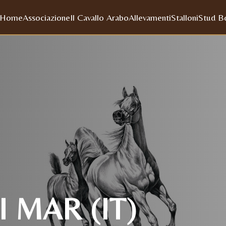
Home
Associazione
Il Cavallo Arabo
Allevamenti
Stalloni
Stud B
 MAR (IT)