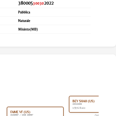
380005
2022
30030
Pubblica
Naturale
Misinto(MB)
BEY SHAH (US)
US0134556
1976 Baio
FAME VF (US)
Padre
US268987 / USSB 268987