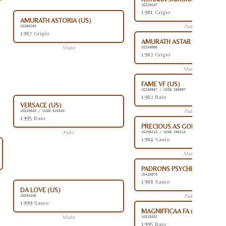
US229247
1981 Grigio
AMURATH ASTORIA (US)
Padre
US380260
1987 Grigio
AMURATH ASTAR (US)
Madre
US249896
1982 Grigio
Madre
FAME VF (US)
US268987 / USSB 268987
1982 Baio
VERSACE (US)
Padre
US525640 / USSB 525640
1995 Baio
PRECIOUS AS GOLD (US)
Padre
US296213 / USSB 296213
1984 Sauro
Madre
PADRONS PSYCHE (US)
US418979
1988 Sauro
DA LOVE (US)
Padre
US564106
1999 Sauro
MAGNIFFICAA FA (US)
Madre
US515552
1995 Baio