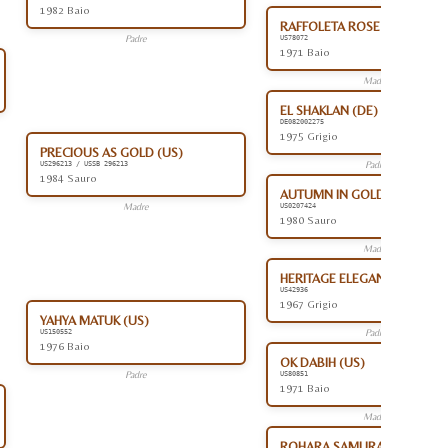
1982 Baio
RAFFOLETA ROSE (US)
Padre
US78072
1971 Baio
Madre
EL SHAKLAN (DE)
DE082002275
1975 Grigio
PRECIOUS AS GOLD (US)
Padre
US296213 / USSB 296213
1984 Sauro
AUTUMN IN GOLD (US)
Madre
US0207424
1980 Sauro
Madre
HERITAGE ELEGANT (US)
US42936
1967 Grigio
YAHYA MATUK (US)
Padre
US150552
1976 Baio
OK DABIH (US)
Padre
US80851
1971 Baio
Madre
ROHARA SAMURAI (US)