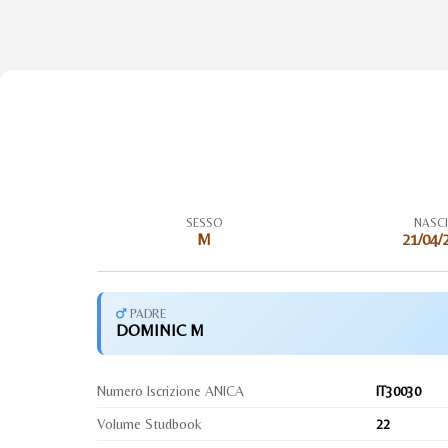
SESSO
NASC
M
21/04/
PADRE
DOMINIC M
Numero Iscrizione ANICA
IT30030
Volume Studbook
22