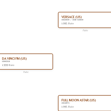
VERSACE (US)
US525640 / USSB 525640
1995 Baio
Padre
DA VINCI FM (US)
US002516
1999 Baio
Padre
FULL MOON ASTAR (US)
US518974
1995 Baio