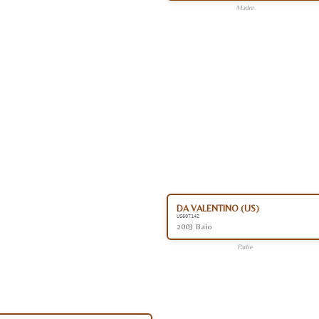
Madre
DA VALENTINO (US)
US607142
2003 Baio
Padre