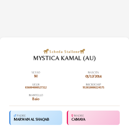
Scheda Stallone
MYSTICA KAMAL (AU)
SESSO
NASCITA
M
05/12/2014
UELN
MICROCHIP
036004000S27312
953010000224575
MANTELLO
Baio
PADRE
MADRE
MARWAN AL SHAQAB
CAMAYA