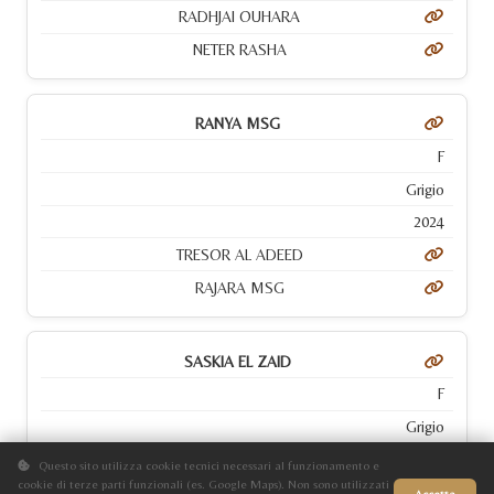
RADHJAI OUHARA
NETER RASHA
RANYA MSG
F
Grigio
2024
TRESOR AL ADEED
RAJARA MSG
SASKIA EL ZAID
F
Grigio
1989
Questo sito utilizza cookie tecnici necessari al funzionamento e
cookie di terze parti funzionali (es. Google Maps). Non sono utilizzati
KABUR EL SHAKLAN