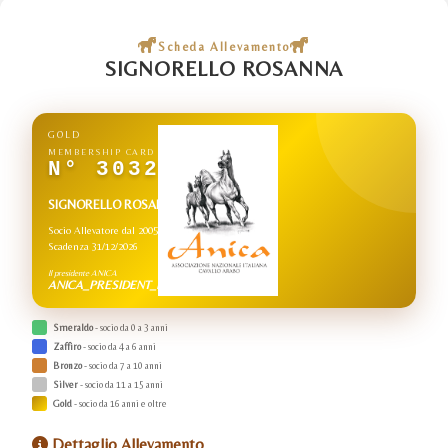
Scheda Allevamento
SIGNORELLO ROSANNA
GOLD
MEMBERSHIP CARD
N° 3032
SIGNORELLO ROSANNA
Socio Allevatore dal 2005
Scadenza 31/12/2026
Il presidente ANICA
ANICA_PRESIDENT_NAME
Smeraldo
- socio da 0 a 3 anni
Zaffiro
- socio da 4 a 6 anni
Bronzo
- socio da 7 a 10 anni
Silver
- socio da 11 a 15 anni
Gold
- socio da 16 anni e oltre
Dettaglio Allevamento