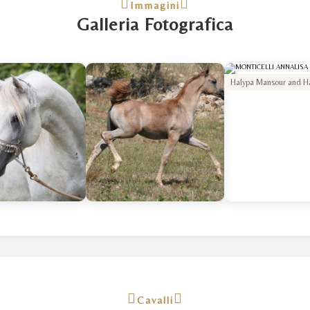
Immagini
Galleria Fotografica
Halypa Mansour and H
halypa alazhar baby
Cavalli