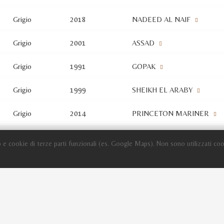
Grigio
2018
NADEED AL NAIF
Grigio
2001
ASSAD
Grigio
1991
GOPAK
Grigio
1999
SHEIKH EL ARABY
Grigio
2014
PRINCETON MARINER
 e cookie di terze parti funzionali (es. Google Maps). Non sono utilizzati coo
Sito in fase di aggiornamento
TORNA AGLI ALLEVAMENTI