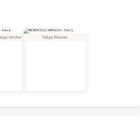
alypa AlAzhar
Halypa Mansour