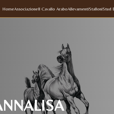
Home
Associazione
Il Cavallo Arabo
Allevamenti
Stalloni
Stud 
ANNALISA