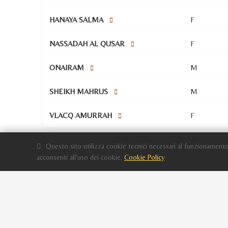
HANAYA SALMA
F
NASSADAH AL QUSAR
F
ONAIRAM
M
SHEIKH MAHRUS
M
VLACQ AMURRAH
F
Questo sito utilizza cookie tecnici necessari al funzionamento
acconsenti all'uso dei cookie.
Cookie Policy