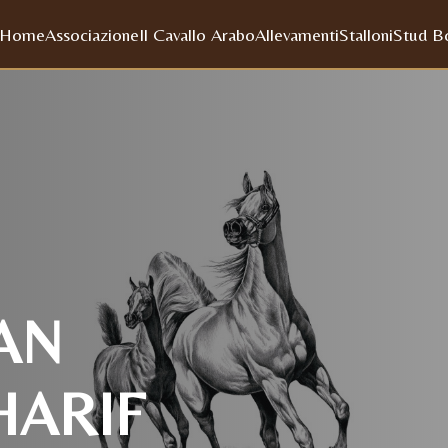
Home
Associazione
Il Cavallo Arabo
Allevamenti
Stalloni
Stud B
AN
ARIF