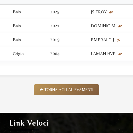
Baio
2025
JS TROY
Baio
2021
DOMINIC M
Baio
2019
EMERALD J
Grigio
2004
LAMAN HVP
TORNA AGLI ALLEVAMENTI
Link Veloci