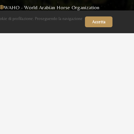
WAHO - World Arabian Horse Organization
okie di profilazione. Proseguendo la navigazione
ECAHO - European Conference of Arab Horse
Accetta
Organizations
Masaf