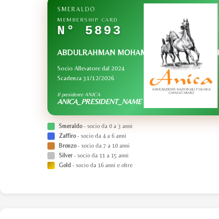
SMERALDO
MEMBERSHIP CARD
N° 5893
ABDULRAHMAN MOHAMED SHARIF ALBAIDH
Socio Allevatore dal 2024
Scadenza 31/12/2026
Il presidente ANICA
ANICA_PRESIDENT_NAME
Smeraldo
- socio da 0 a 3 anni
Zaffiro
- socio da 4 a 6 anni
Bronzo
- socio da 7 a 10 anni
Silver
- socio da 11 a 15 anni
Gold
- socio da 16 anni e oltre