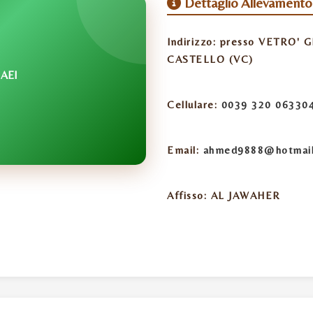
Dettaglio Allevamento
Indirizzo:
presso VETRO' G
CASTELLO (VC)
AEI
Cellulare:
0039 320 06330
Email:
ahmed9888@hotmai
Affisso:
AL JAWAHER