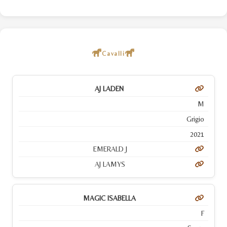
Cavalli
AJ LADEN
M
Grigio
2021
EMERALD J
AJ LAMYS
MAGIC ISABELLA
F