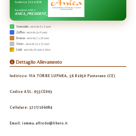
Scadenza 31/12/2026
Il presidente ANICA
ANICA_PRESIDENT_NAME
Smeraldo
- socio da 0 a 3 anni
Zaffiro
- socio da 4 a 6 anni
Bronzo
- socio da 7 a 10 anni
Silver
- socio da 11 a 15 anni
Gold
- socio da 16 anni e oltre
Dettaglio Allevamento
Indirizzo:
VIA TORRE LUPARA, 56 81050 Pastorano (CE)
Codice ASL:
055CE003
Cellulare:
327/7166084
Email:
iemma.alfredo@libero.it