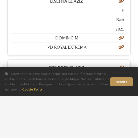
ELVETHIA EL AZIZ
F
Baio
2021
DOMINIC M
VD ROYAL EXTREMA
EOS ROSE EL AZIZ
Questo sito utilizza cookie tecnici necessari al funzionamento e
F
cookie di terze parti funzionali (es. Google Maps). Non sono utilizzati
Accetta
cookie di profilazione. Proseguendo la navigazione acconsenti all'uso
Baio
dei cookie.
Cookie Policy
Sito in fase di aggiornamento
2017
FA EL RASHEEM
M EOS
ESMERALDA EL AZIZ