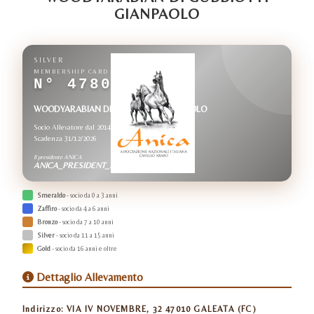
GIANPAOLO
SILVER
MEMBERSHIP CARD
N° 4780
WOODYARABIAN DI GUBBIOTTI GIANPAOLO
Socio Allevatore dal 2014
Scadenza 31/12/2026
Il presidente ANICA
ANICA_PRESIDENT_NAME
Smeraldo
- socio da 0 a 3 anni
Zaffiro
- socio da 4 a 6 anni
Bronzo
- socio da 7 a 10 anni
Silver
- socio da 11 a 15 anni
Gold
- socio da 16 anni e oltre
Dettaglio Allevamento
Indirizzo:
VIA IV NOVEMBRE, 32 47010 GALEATA (FC)