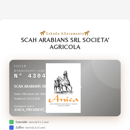
Scheda Allevamento
SCAH ARABIANS SRL SOCIETA'
AGRICOLA
SILVER
MEMBERSHIP CARD
N° 4304
SCAH ARABIANS SRL SOCIETA' AGRICOLA
Socio Allevatore dal 2011
Scadenza 31/12/2026
Il presidente ANICA
ANICA_PRESIDENT_NAME
Smeraldo
- socio da 0 a 3 anni
Zaffiro
- socio da 4 a 6 anni