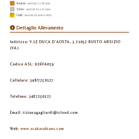
Bronzo
- socio da 7 a 10 anni
Silver
- socio da 11 a 15 anni
Gold
- socio da 16 anni e oltre
Dettaglio Allevamento
Indirizzo:
V.LE DUCA D'AOSTA, 3 21052 BUSTO ARSIZIO
(VA)
Codice ASL:
026VA059
Cellulare:
348/7250127
Telefono:
3487250127
Email:
tizianagagliardi@icloud.com
Web:
www.scaharabians.com