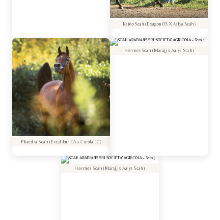
Kaido Scah (Exagon OS X Aalya Scah)
Hermes Scah (Marajj x Aalya Scah)
Phaedra Scah (Excalibur EA x Creola LC)
Hermes Scah (Marajj x Aalya Scah)