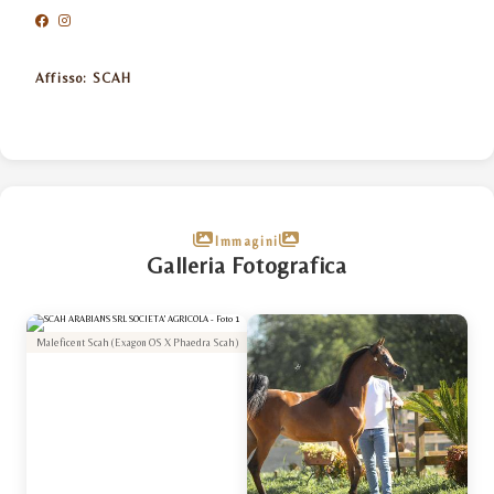
Affisso:
SCAH
Immagini
Galleria Fotografica
Maleficent Scah (Exagon OS X Phaedra Scah)