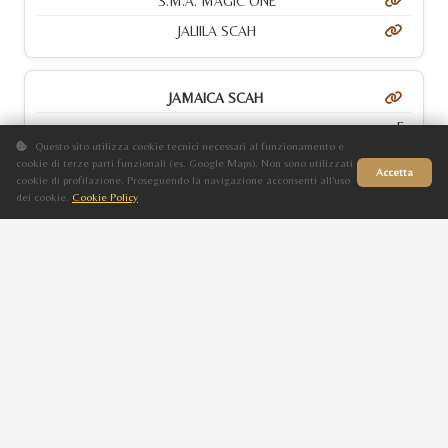
S.M.A. MAGIC ONE
JALIILA SCAH
JAMAICA SCAH
F
Questo sito utilizza cookie tecnici necessari al funzionamento e
Grigio
cookie di terze parti funzionali (es. Google Maps). Non sono utilizzati
Accetta
cookie di profilazione. Proseguendo la navigazione acconsenti all'uso
2023
dei cookie.
Cookie Policy
Sito in fase di aggiornamento
EMERALD J
JAKARTA SCAH
KAIDO SCAH
M
Baio
2024
EXAGON OS